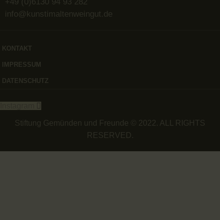
+49 (0)6130 94 93 282
info@kunstimaltenweingut.de
KONTAKT
IMPRESSUM
DATENSCHUTZ
Instagram
Stiftung Gemünden und Freunde © 2022. ALL RIGHTS
RESERVED.