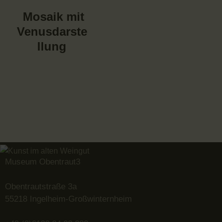
Mosaik mit
Venusdarste
llung
Museum Obentraut3
Obentrautstraße 3a
55218 Ingelheim-Großwinternheim