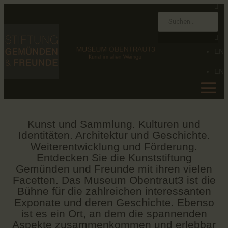
HOME
STIFTUNG
EN
MUSEUM
EN
SAMMLUNG
KALENDER
AKTUELLES
Kunst und Sammlung. Kulturen und
KONTAKT
Identitäten. Architektur und Geschichte.
EN
Weiterentwicklung und Förderung.
Entdecken Sie die Kunststiftung
Gemünden und Freunde mit ihren vielen
Facetten. Das Museum Obentraut3 ist die
Bühne für die zahlreichen interessanten
Exponate und deren Geschichte. Ebenso
ist es ein Ort, an dem die spannenden
Aspekte zusammenkommen und erlebbar