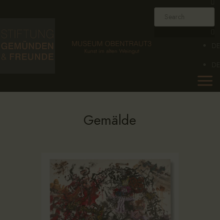
HOME
FOUNDATION
DE
MUSEUM
DE
COLLECTION
AGENDA
NEWS
Gemälde
CONTACT
DE