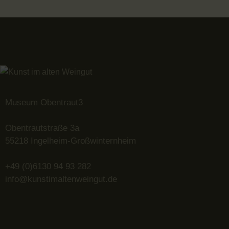
Museum Obentraut3
Obentrautstraße 3a
55218 Ingelheim-Großwinternheim
+49 (0)6130 94 93 282
info@kunstimaltenweingut.de