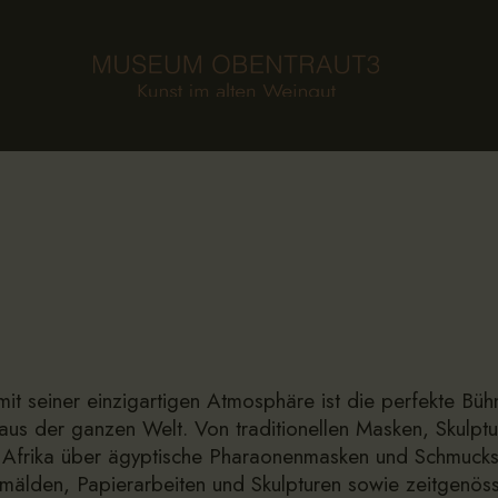
HOME
FOUNDATION
MUSEUM
COLLECTION
AGENDA
NEWS
CONTACT
mit seiner einzigartigen Atmosphäre ist die perfekte Büh
us der ganzen Welt. Von traditionellen Masken, Skulpt
DE
frika über ägyptische Pharaonenmasken und Schmuckstü
älden, Papierarbeiten und Skulpturen sowie zeitgenöss