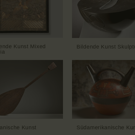
dende Kunst Mixed
Bildende Kunst Skulpt
ia
anische Kunst
Südamerikanische Ku