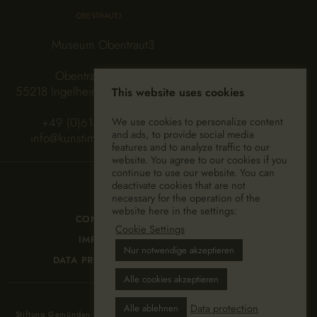
Museum Obentraut3
Obentrautstraße 3a
55218 Ingelheim-Großwinternheim
This website uses cookies
+49 (0)6130 94 93 282
We use cookies to personalize content
and ads, to provide social media
info@kunstimaltenweingut.de
features and to analyze traffic to our
website. You agree to our cookies if you
continue to use our website. You can
deactivate cookies that are not
necessary for the operation of the
website here in the settings:
CONTACT
Cookie Settings
IMPRINT
Nur notwendige akzeptieren
DATA PROTECTION
Alle cookies akzeptieren
Data protection
Alle ablehnen
Stiftung Gemünden und Freunde © 2022. ALL