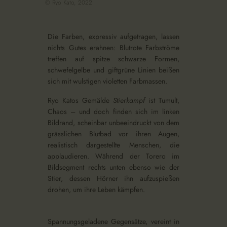
© Ryo Kato, 2022
Die Farben, expressiv aufgetragen, lassen
nichts Gutes erahnen: Blutrote Farbströme
treffen auf spitze schwarze Formen,
schwefelgelbe und giftgrüne Linien beißen
sich mit wulstigen violetten Farbmassen.
Ryo Katos Gemälde
Stierkampf
ist Tumult,
Chaos – und doch finden sich im linken
Bildrand, scheinbar unbeeindruckt von dem
grässlichen Blutbad vor ihren Augen,
realistisch dargestellte Menschen, die
applaudieren. Während der Torero im
Bildsegment rechts unten ebenso wie der
Stier, dessen Hörner ihn aufzuspießen
drohen, um ihre Leben kämpfen.
Spannungsgeladene Gegensätze, vereint in