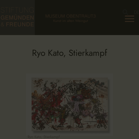
DE
HOME
FOUNDATION
MUSEUM
COLLECTION
Ryo Kato, Stierkampf
AGENDA
NEWS
CONTACT
DE
Ryo Kato, Stierkampf