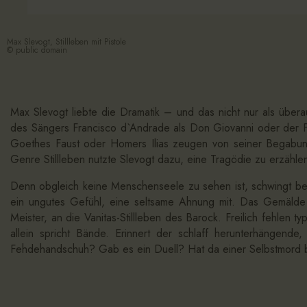
Max Slevogt, Stillleben mit Pistole
© public domain
Max Slevogt liebte die Dramatik – und das nicht nur als übera
des Sängers Francisco d`Andrade als Don Giovanni oder der Fla
Goethes Faust oder Homers Ilias zeugen von seiner Begabung,
Genre Stillleben nutzte Slevogt dazu, eine Tragödie zu erzähle
Denn obgleich keine Menschenseele zu sehen ist, schwingt bei
ein ungutes Gefühl, eine seltsame Ahnung mit. Das Gemälde e
Meister, an die Vanitas-Stillleben des Barock. Freilich fehlen
allein spricht Bände. Erinnert der schlaff herunterhängende
Fehdehandschuh? Gab es ein Duell? Hat da einer Selbstmord