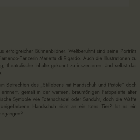
us erfolgreicher Bühnenbildner. Weltberühmt sind seine Porträts
menco-Tänzerin Marietta di Rigardo. Auch die Illustrationen zu
 theatralische Inhalte gekonnt zu inszenieren. Und selbst das
n.
m Betrachten des „Stilllebens mit Handschuh und Pistole“ doch
rinnert, gemalt in der warmen, brauntönigen Farbpalette alter
 typische Symbole wie Totenschädel oder Sanduhr, doch die Waffe
, beigefarbene Handschuh nicht an ein totes Tier? Ist es ein
 begangen?