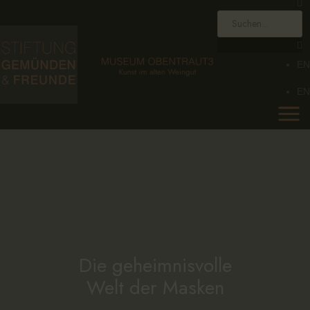
HOME
STIFTUNG
EN
MUSEUM
EN
SAMMLUNG
KALENDER
AKTUELLES
KONTAKT
EN
Die geheimnisvolle
Welt der Masken