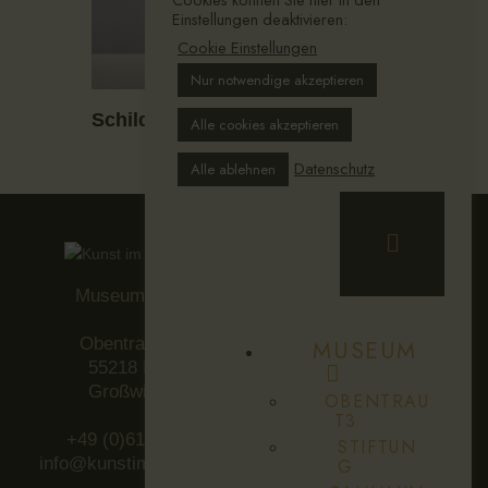
Einstellungen deaktivieren:
Cookie Einstellungen
Nur notwendige akzeptieren
Schild mit Ahnenfigur
Alle cookies akzeptieren
Datenschutz
Alle ablehnen
Museum Obentraut3
Obentrautstraße 3a
MUSEUM
55218 Ingelheim-
Großwinternheim
OBENTRAU
T3
+49 (0)6130 94 93 282
STIFTUN
info@kunstimaltenweingut.de
G