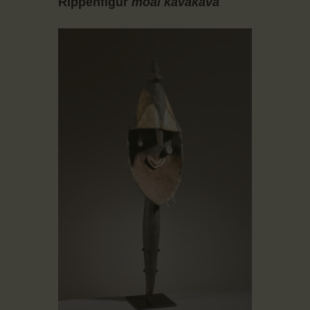
Rippenfigur
moai kavakava