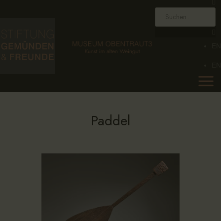
HOME
STIFTUNG
EN
MUSEUM
EN
SAMMLUNG
KALENDER
AKTUELLES
Paddel
KONTAKT
EN