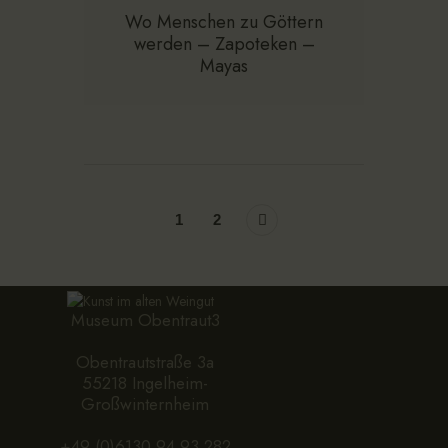
Wo Menschen zu Göttern
werden – Zapoteken –
Mayas
>
1
2
Museum Obentraut3
Obentrautstraße 3a
55218 Ingelheim-
Großwinternheim
+49 (0)6130 94 93 282