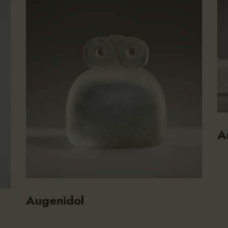
A
Augenidol