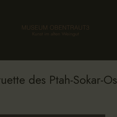
HOME
STIFTUNG
MUSEUM
SAMMLUNG
KALENDER
AKTUELLES
tuette des Ptah-Sokar-Os
KONTAKT
EN