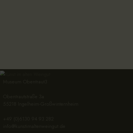
Museum Obentraut3
Obentrautstraße 3a
55218 Ingelheim-Großwinternheim
+49 (0)6130 94 93 282
info@kunstimaltenweingut.de