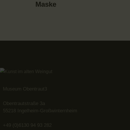
Maske
Museum Obentraut3
Obentrautstraße 3a
55218 Ingelheim-Großwinternheim
+49 (0)6130 94 93 282