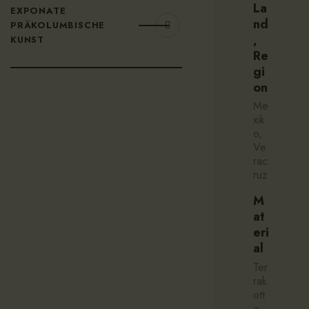
La
EXPONATE
nd
PRÄKOLUMBISCHE
,
KUNST
Re
gi
on
Me
xik
o,
Ve
rac
ruz
M
at
eri
al
Ter
rak
ott
a