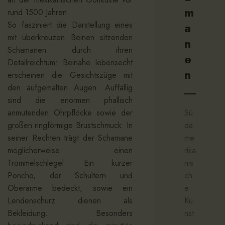
m
rund 1500 Jahren.
a
So fasziniert die Darstellung eines
mit überkreuzen Beinen sitzenden
n
Schamanen durch ihren
e
Detailreichtum: Beinahe lebensecht
n
erscheinen die Gesichtszüge mit
den aufgemalten Augen. Auffällig
sind die enormen phallisch
Sü
anmutenden Ohrpflöcke sowie der
da
großen ringförmige Brustschmuck. In
me
seiner Rechten trägt der Schamane
rika
möglicherweise einen
nis
Trommelschlegel. Ein kurzer
ch
Poncho, der Schultern und
e
Oberarme bedeckt, sowie ein
Ku
Lendenschurz dienen als
nst
Bekleidung. Besonders