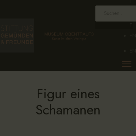
HOME
STIFTUNG
EN
MUSEUM
EN
SAMMLUNG
KALENDER
AKTUELLES
Figur eines
KONTAKT
Schamanen
EN