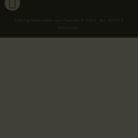
Stiftung Gemünden und Freunde © 2022. ALL RIGHTS
RESERVED.