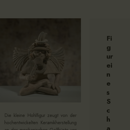
Fi
g
ur
ei
n
e
s
S
c
Die kleine Hohlfigur zeugt von der
h
hochentwickelten Keramikherstellung
a
an der mexikanischen Golfküste vor