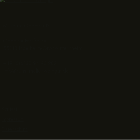
Museum Obentraut3
Obentrautstraße 3a
55218 Ingelheim-Großwinternheim
+49 (0)6130 94 93 282
info@kunstimaltenweingut.de
Kontakt
Impressum
Datenschutz