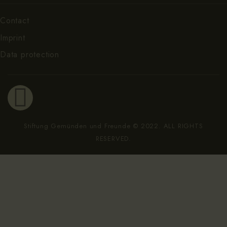
Contact
Imprint
Data protection
Stiftung Gemünden und Freunde © 2022. ALL RIGHTS
RESERVED.