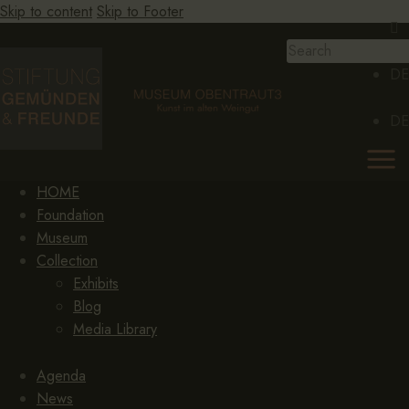
Skip to content
Skip to Footer
DE
DE
HOME
Foundation
Museum
Collection
Exhibits
Blog
Media Library
Agenda
News