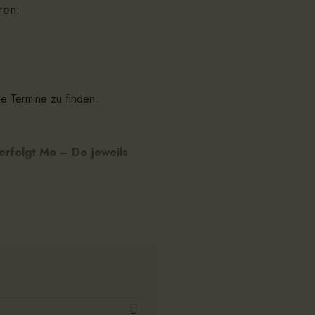
ren:
e Termine zu finden.
erfolgt Mo – Do jeweils
E
M