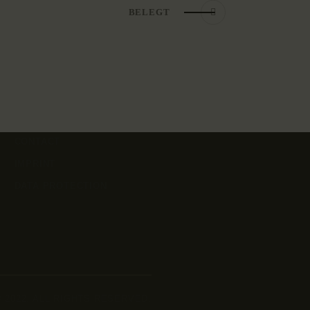
BELEGT
CONTACT
IMPRINT
DATA PROTECTION
 © 2022. ALL RIGHTS RESERVED.