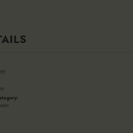
TAILS
une
ne
ategory:
ssen