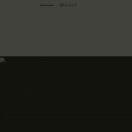
BELEGT
Museum Obentraut3
Obentrautstraße 3a
55218 Ingelheim-Großwinternheim
+49 (0)6130 94 93 282
info@kunstimaltenweingut.de