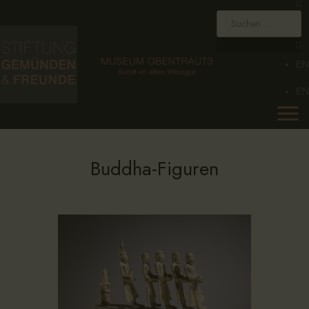
HOME
STIFTUNG
EN
MUSEUM
EN
SAMMLUNG
KALENDER
AKTUELLES
Buddha-Figuren
KONTAKT
EN