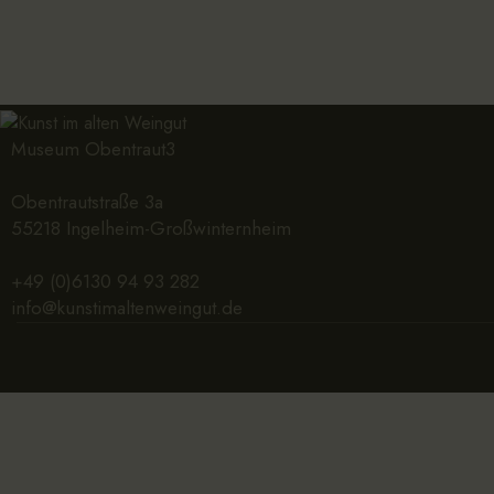
Museum Obentraut3
Obentrautstraße 3a
55218 Ingelheim-Großwinternheim
+49 (0)6130 94 93 282
info@kunstimaltenweingut.de