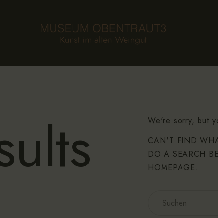
HOME
STIFTUNG
MUSEUM
SAMMLUNG
KALENDER
ults
We're sorry, but y
AKTUELLES
CAN'T FIND WH
DO A SEARCH B
KONTAKT
HOMEPAGE
.
EN