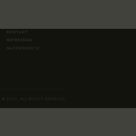
KONTAKT
IMPRESSUM
DATENSCHUTZ
e © 2022. ALL RIGHTS RESERVED.