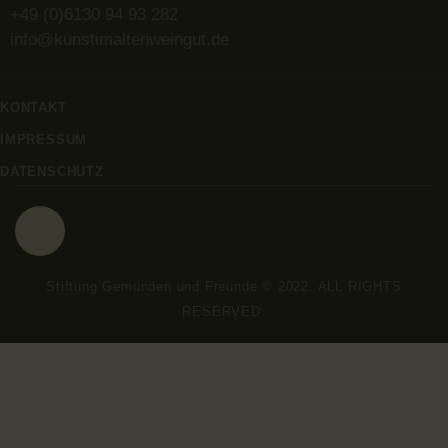
+49 (0)6130 94 93 282
info@kunstimaltenweingut.de
KONTAKT
IMPRESSUM
DATENSCHUTZ
Stiftung Gemünden und Freunde © 2022. ALL RIGHTS
RESERVED.