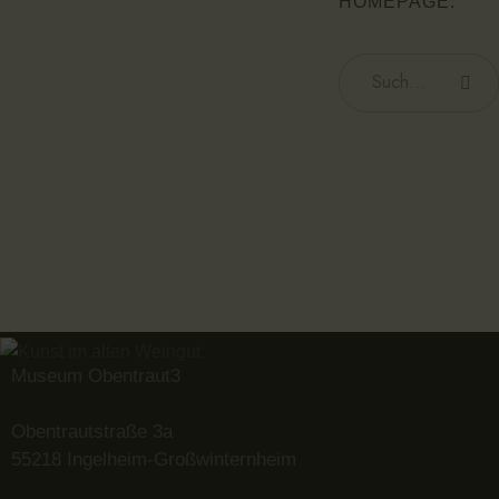
HOMEPAGE
.
Museum Obentraut3
Obentrautstraße 3a
55218 Ingelheim-Großwinternheim