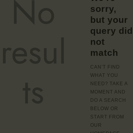
No
sorry,
but your
query did
resul
not
match
CAN'T FIND
ts
WHAT YOU
NEED? TAKE A
MOMENT AND
DO A SEARCH
BELOW OR
START FROM
OUR