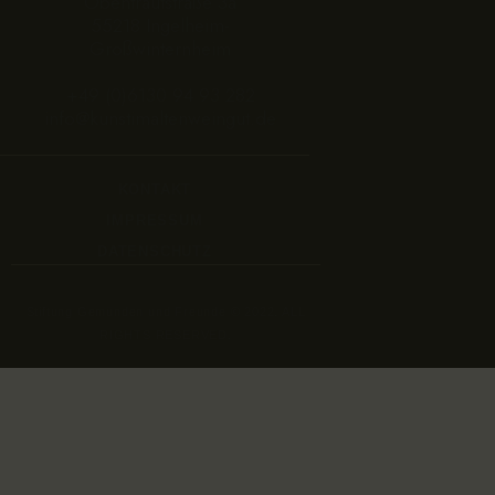
Obentrautstraße 3a
55218 Ingelheim-
Großwinternheim
+49 (0)6130 94 93 282
info@kunstimaltenweingut.de
KONTAKT
IMPRESSUM
DATENSCHUTZ
Stiftung Gemünden und Freunde © 2022. ALL
RIGHTS RESERVED.