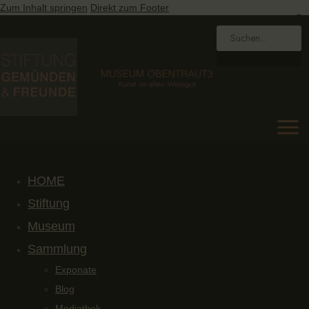
Zum Inhalt springen
Direkt zum Footer
EN
EN
HOME
Stiftung
Museum
Sammlung
Exponate
Blog
Mediathek