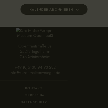
a
-
N
l
KALENDER ABONNIEREN
a
t
v
u
i
n
g
g
Museum Obentraut3
a
e
t
Obentrautstraße 3a
n
i
55218 Ingelheim-
o
Großwinternheim
n
+49 (0)6130 94 93 282
info@kunstimaltenweingut.de
KONTAKT
IMPRESSUM
DATENSCHUTZ