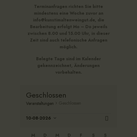
Terminanfragen richten Sie bitte
mindestens eine Woche zuvor an
info@kunstimaltenweingut.de, die
Bearbeitung erfolgt Mo – Do jeweils
zwischen 8.00 und 15.00 Uhr, in dieser
Zeit sind auch telefonische Anfragen
möglich.
Belegte Tage sind im Kalender
gekennzeichnet, Änderungen
vorbehalten.
Geschlossen
Geschlossen
Veranstaltungen
A
V
10-08-2026
M
e
n
D
o
r
a
s
n
K
M
D
M
D
F
S
S