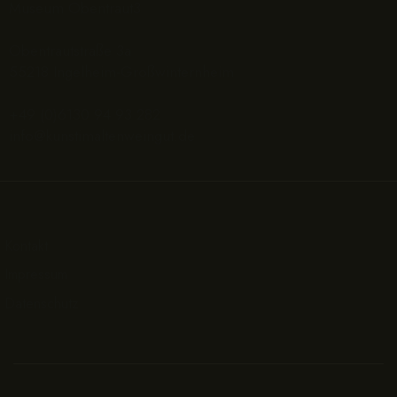
Museum Obentraut3
Obentrautstraße 3a
55218 Ingelheim-Großwinternheim
+49 (0)6130 94 93 282
info@kunstimaltenweingut.de
Kontakt
Impressum
Datenschutz