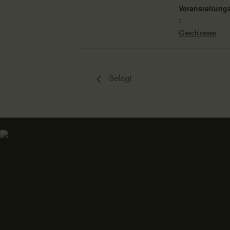
Veranstaltung
:
Geschlossen
Belegt
Museum Obentraut3
Obentrautstraße 3a
55218 Ingelheim-Großwinternheim