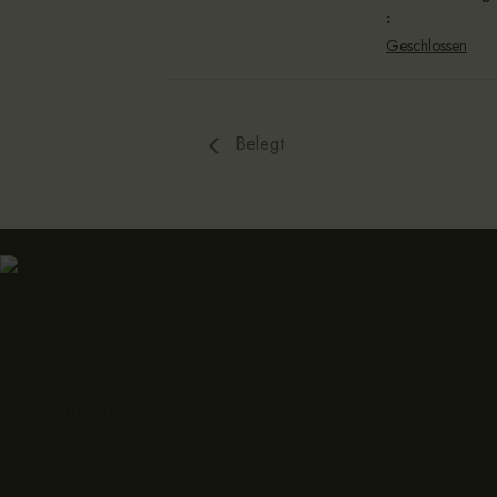
:
Geschlossen
Belegt
Museum Obentraut3
Obentrautstraße 3a
55218 Ingelheim-Großwinternheim
+49 (0)6130 94 93 282