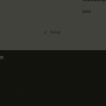
:
Belegt
Belegt
Museum Obentraut3
Obentrautstraße 3a
55218 Ingelheim-Großwinternheim
+49 (0)6130 94 93 282