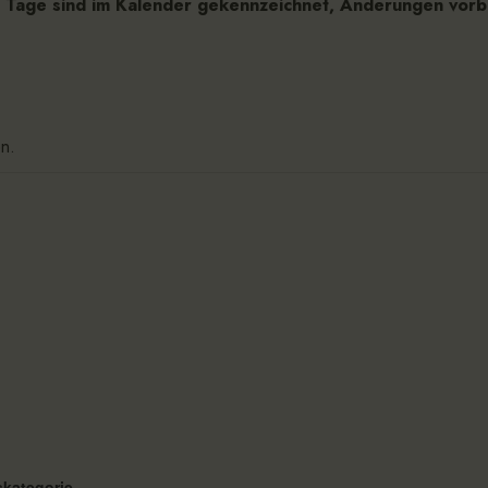
 Tage sind im Kalender gekennzeichnet, Änderungen vorb
en.
skategorie