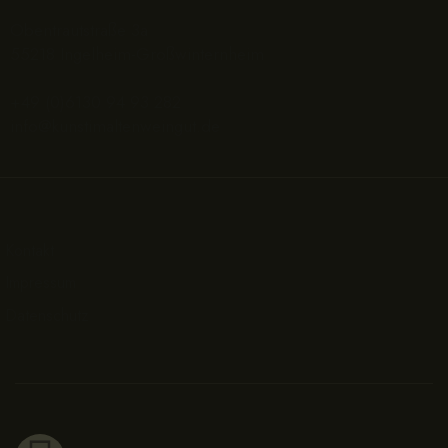
Obentrautstraße 3a
55218 Ingelheim-Großwinternheim
+49 (0)6130 94 93 282
info@kunstimaltenweingut.de
Kontakt
Impressum
Datenschutz