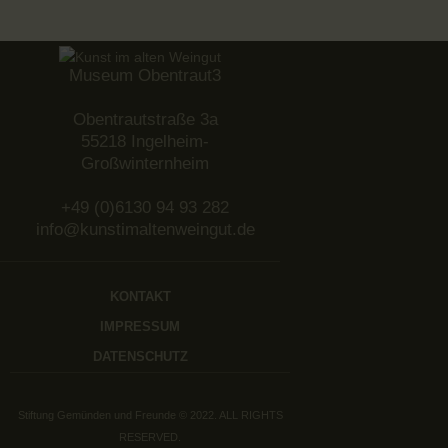
Museum Obentraut3
Obentrautstraße 3a
55218 Ingelheim-
Großwinternheim
+49 (0)6130 94 93 282
info@kunstimaltenweingut.de
KONTAKT
IMPRESSUM
DATENSCHUTZ
Stiftung Gemünden und Freunde © 2022. ALL RIGHTS
RESERVED.