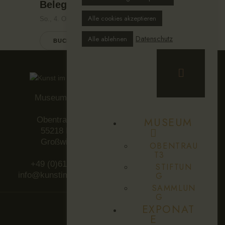
Belegt
Alle cookies akzeptieren
So., 4. Oktober
Datenschutz
Alle ablehnen
BUCHEN
Museum Obentraut3
MUSEUM
Obentrautstraße 3a
55218 Ingelheim-
Großwinternheim
OBENTRAU
T3
+49 (0)6130 94 93 282
STIFTUN
info@kunstimaltenweingut.de
G
SAMMLUN
G
EXPONAT
E