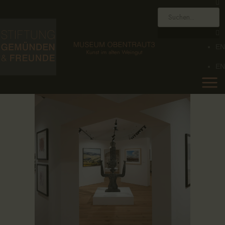
HOME
STIFTUNG
EN
MUSEUM
EN
SAMMLUNG
KALENDER
AKTUELLES
KONTAKT
EN